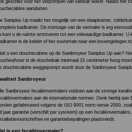
ok geschikt voor het verpompen van sanitair water. Naast het to
ouchecabine aansluiten.
e Saniplus Up maakt het mogelijk om een slaapkamer, zolderkame
omplete badkamer. De montage van de vermaler is erg eenvoudig
u kunt u de ruimte omtoveren tot een volwaardige badkamer. U 
adkamer in de kelder of het souterrain naar een bovengelegen r
luit u een douchecabine op de Sanibroyeur Saniplus Up aan? Ho
oucheafvoer in de douchebak minimaal 15 centimeter hoog moet z
e douchecabine weggepompt wordt door de Sanibroyeur Sanipl
waliteit Sanibroyeur
lle Sanibroyeur fecaliënvermalers voldoen aan de strenge kwalite
ecaliënvermalers aan de internationale normen. Denk hierbij 
orden gefabriceerd volgens de ISO 9001 norm versie 2000, zoal
ijf jaar garantie (verschilt per systeem) op een fecaliënvermalers,
nstallatievoorschriften en garantiebepalingen plaatsvindt.
at is een fecaliënvermaler?