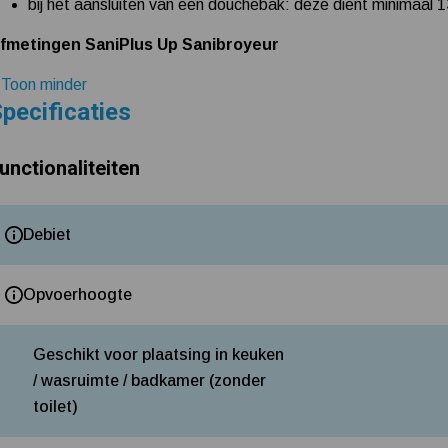
bij het aansluiten van een douchebak: deze dient minimaal 1
fmetingen SaniPlus Up Sanibroyeur
 Toon minder
pecificaties
unctionaliteiten
Debiet
Opvoerhoogte
Geschikt voor plaatsing in keuken
/ wasruimte / badkamer (zonder
toilet)