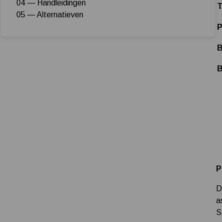
04 — Handleidingen
T
05 — Alternatieven
P
B
B
P
D
a
S