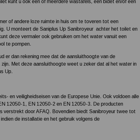
ilet kunt u ook een of meerdere wastafels, een bidet en/of een
r of andere loze ruimte in huis om te toveren tot een
. U monteert de Saniplus Up Sanibroyeur achter het toilet en
kunt deze vermaler ook gebruiken om het water vanuit een
iool te pompen.
ud er dan rekening mee dat de aansluithoogte van de
ijn. Met deze aansluithoogte weet u zeker dat al het water in
us Up.
its- en veiligheidseisen van de Europese Unie. Ook voldoen alle
aan EN 12050-1, EN 12050-2 en EN 12050-3. De producten
s verstrekt door AFAQ. Bovendien biedt Sanibroyeur twee tot
 indien de installatie en het gebruik volgens de