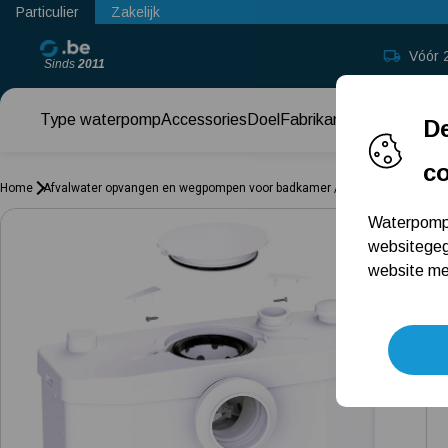
Particulier
Zakelijk
Vóór 
Sinds
2011
Type waterpomp
Accessories
Doel
Fabrikant
Keuzehul
De
c
Home
Afvalwater opvangen en wegpompen voor badkamer / toilet / keuken
Sa
Waterpomp.
websitegeg
website met