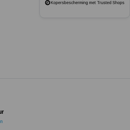
Kopersbescherming met Trusted Shops
Installatie en eerste opstart beregenings-/hydrofoorpomp
Mijn hydrofoorpomp slaat te snel af en/of aan
Kelder/kruipruimte ondergelopen, wat nu?
ur
on