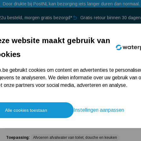
Door drukte bij PostNL kan bezorging iets langer duren dan normaal.
22u besteld, morgen gratis bezorgd*
Gratis retour binnen 30 dagen
p →
ze website maakt gebruik van
ookies
niplus Up Sanibroyeur
Saniplus Up Sanibr
be gebruikt cookies om content en advertenties te personalise
evens te analyseren. We delen informatie over uw gebruik van 
 onze partners voor social media, adverteren en analyse.
10 beoordelingen
929,-
Instellingen aanpassen
Alle cookies toestaan
Gaat u vaker bestellen?
Meld u aan als 
Toepassing:
Afvoeren afvalwater van toilet, douche en keuken