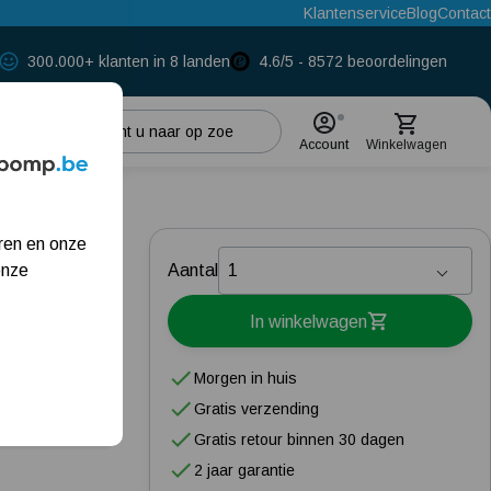
Klantenservice
Blog
Contact
300.000+ klanten in 8 landen
4.6/5 - 8572 beoordelingen
Account
Winkelwagen
Populaire categorieën
oyeur
ren en onze
Regenwaterpomp
onze
Aantal
Hydrofoorpomp
In winkelwagen
Beregeningspomp
Morgen in huis
Dompelpomp
Gratis verzending
zakelijke klant
Gratis retour binnen 30 dagen
Meest gelezen blogs
2 jaar garantie