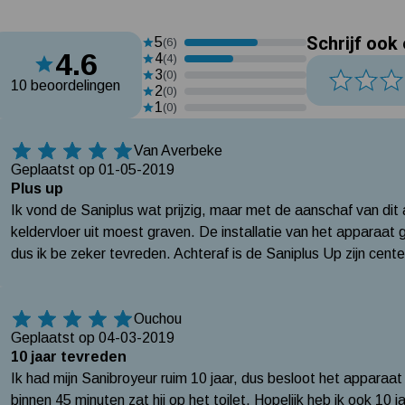
Schrijf ook
5
(6)
4.6
4
(4)
3
(0)
10 beoordelingen
2
(0)
1
(0)
Van Averbeke
5 Sterren
Geplaatst op 01-05-2019
Plus up
Ik vond de Saniplus wat prijzig, maar met de aanschaf van di
keldervloer uit moest graven. De installatie van het apparaat 
dus ik be zeker tevreden. Achteraf is de Saniplus Up zijn cent
Ouchou
5 Sterren
Geplaatst op 04-03-2019
10 jaar tevreden
Ik had mijn Sanibroyeur ruim 10 jaar, dus besloot het apparaat
binnen 45 minuten zat hij op het toilet. Hopelijk heb ik ook 10 j