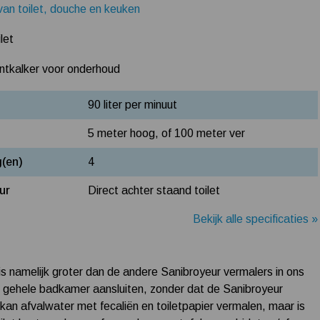
van toilet, douche en keuken
let
ntkalker voor onderhoud
90 liter per minuut
5 meter hoog, of 100 meter ver
g(en)
4
ur
Direct achter staand toilet
Bekijk alle specificaties »
is namelijk groter dan de andere Sanibroyeur vermalers in ons
de gehele badkamer aansluiten, zonder dat de Sanibroyeur
an afvalwater met fecaliën en toiletpapier vermalen, maar is