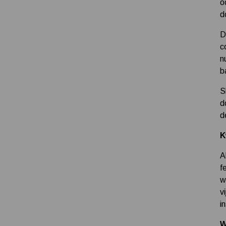
o
d
D
c
n
b
S
d
d
K
A
f
w
v
i
W