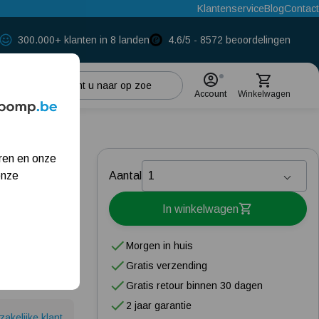
Klantenservice
Blog
Contact
300.000+ klanten in 8 landen
4.6/5 - 8572 beoordelingen
Account
Winkelwagen
Populaire categorieën
 - 50
ren en onze
Regenwaterpomp
onze
Aantal
Hydrofoorpomp
In winkelwagen
Beregeningspomp
Morgen in huis
Dompelpomp
Gratis verzending
Gratis retour binnen 30 dagen
Meest gelezen blogs
2 jaar garantie
zakelijke klant