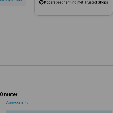
Kopersbescherming met Trusted Shops
Installatie en eerste opstart beregenings-/hydrofoorpomp
Mijn hydrofoorpomp slaat te snel af en/of aan
Kelder/kruipruimte ondergelopen, wat nu?
50 meter
Accessoires