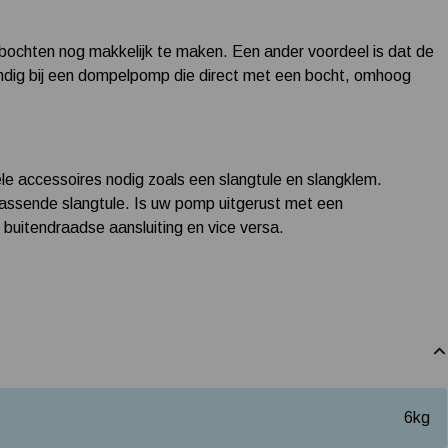
jn bochten nog makkelijk te maken. Een ander voordeel is dat de
d handig bij een dompelpomp die direct met een bocht, omhoog
e accessoires nodig zoals een slangtule en slangklem.
jpassende slangtule. Is uw pomp uitgerust met een
 buitendraadse aansluiting en vice versa.
6
kg