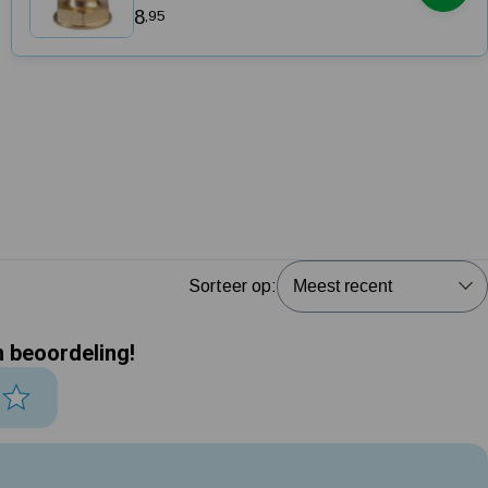
8
,95
Sorteer op:
n beoordeling!