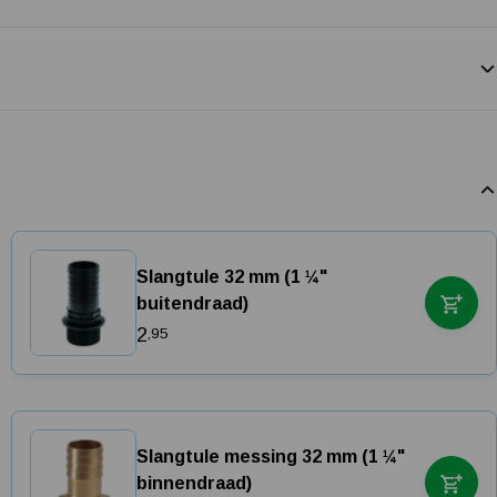
Slangtule 32 mm (1 ¼"
buitendraad)
2
,95
Slangtule messing 32 mm (1 ¼"
binnendraad)