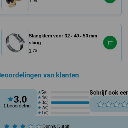
7
,95
Slangklem voor 32 - 40 - 50 mm
slang
1
,75
eoordelingen van klanten
Schrijf ook ee
5
(0)
3.0
4
(0)
3
(1)
1 beoordeling
2
(0)
1
(0)
Dennis Dutoit