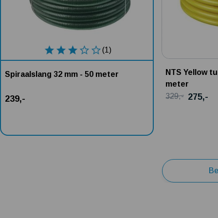
(1)
NTS Yellow tu
Spiraalslang 32 mm - 50 meter
meter
275,-
329,-
239,-
Be