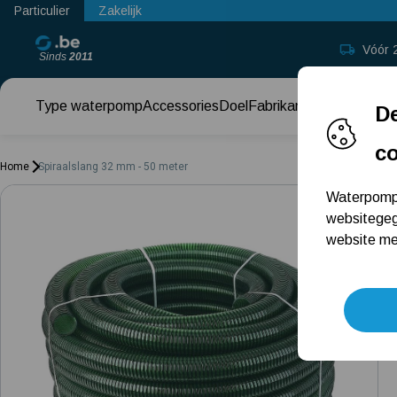
Particulier
Zakelijk
Vóór 
Sinds
2011
Type waterpomp
Accessories
Doel
Fabrikant
Keuzehul
De
c
Home
Spiraalslang 32 mm - 50 meter
Waterpomp.
websitegeg
website met