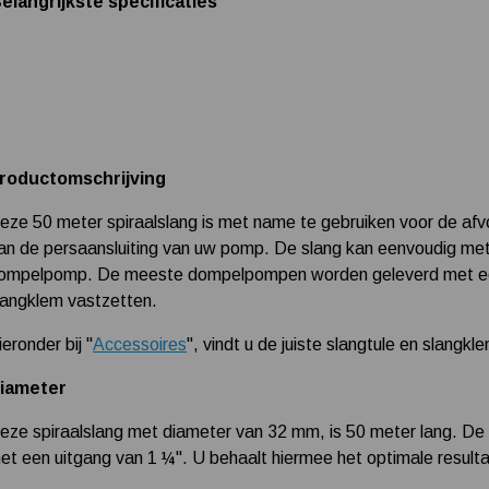
elangrijkste specificaties
roductomschrijving
eze 50 meter spiraalslang is met name te gebruiken voor de afvo
an de persaansluiting van uw pomp. De slang kan eenvoudig me
ompelpomp. De meeste dompelpompen worden geleverd met een s
langklem vastzetten.
ieronder bij "
Accessoires
", vindt u de juiste slangtule en slangk
iameter
eze spiraalslang met diameter van 32 mm, is 50 meter lang. D
et een uitgang van 1 ¼". U behaalt hiermee het optimale resulta