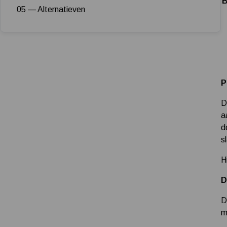
B
05 — Alternatieven
P
D
a
d
s
H
D
D
m