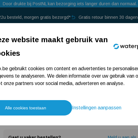
Door drukte bij PostNL kan bezorging iets langer duren dan normaal.
22u besteld, morgen gratis bezorgd*
Gratis retour binnen 30 dagen
p →
ze website maakt gebruik van
ookies
Spiraalslang 32 mm
be gebruikt cookies om content en advertenties te personalise
evens te analyseren. We delen informatie over uw gebruik van 
 onze partners voor social media, adverteren en analyse.
meter
Instellingen aanpassen
Alle cookies toestaan
1 beoordeling
239,-
Gaat u vaker bestellen?
Meld u aan als 