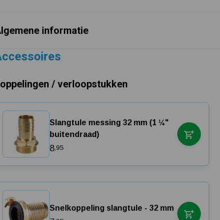
lgemene informatie
Accessoires
oppelingen / verloopstukken
Slangtule messing 32 mm (1 ¼"
buitendraad)
8
,95
Snelkoppeling slangtule - 32 mm