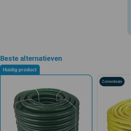
Beste alternatieven
Huidig product
Alternatieven voor Spiraalslang 32 mm - 50 meter
0 Ster
Zomerdeals