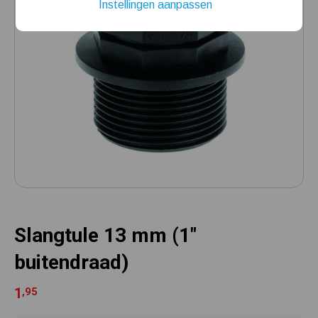
Instellingen aanpassen
Mijn hydrofoorpomp slaat te snel af en/of aan
Kelder/kruipruimte ondergelopen, wat nu?
Slangtule 13 mm (1"
buitendraad)
1
,95