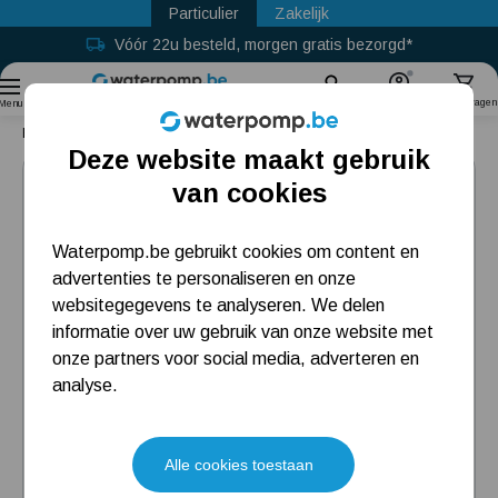
Particulier
Zakelijk
Vóór 22u besteld, morgen gratis bezorgd*
Sinds
2011
Zoek
Account
Winkelwagen
Menu
Home
Slangtule 13 mm (1" buitendraad)
Deze website maakt gebruik
Populaire categorieën
van cookies
Regenwaterpomp
Waterpomp.be gebruikt cookies om content en
advertenties te personaliseren en onze
Hydrofoorpomp
websitegegevens te analyseren. We delen
Beregeningspomp
informatie over uw gebruik van onze website met
onze partners voor social media, adverteren en
Dompelpomp
analyse.
Meest gelezen blogs
Alle cookies toestaan
Installatie en eerste opstart beregenings-/hydrofoorpomp