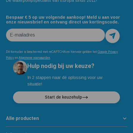
Dé waterpompspecialist van Europa sinds 2011!
Bespaar € 5 op uw volgende aankoop! Meld u aan voor
onze nieuwsbrief en ontvang direct uw kortingscode.
E-mailadres
Dit formulier is beschermd met reCAPTCHA en hiervoor gelden het
Google Privacy
Policy
en
Algemene voorwaarden
.
Hulp nodig bij uw keuze?
In 2 stappen naar dé oplossing voor uw
situatie!
Start de keuzehulp
Alle producten