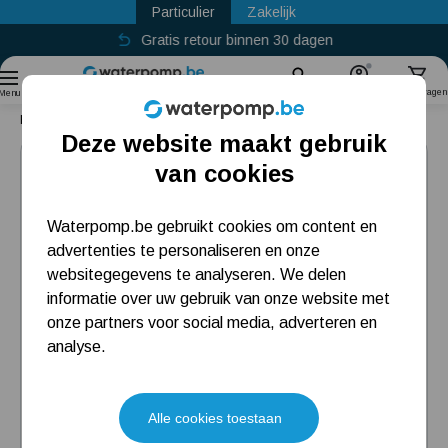
Particulier
Zakelijk
Gratis retour binnen 30 dagen
Sinds
2011
Zoek
Account
Winkelwagen
Menu
Home
Circulatiepomp
Grundfos Alpha1 25-40/130
Deze website maakt gebruik
Populaire categorieën
van cookies
Regenwaterpomp
Waterpomp.be gebruikt cookies om content en
advertenties te personaliseren en onze
Hydrofoorpomp
websitegegevens te analyseren. We delen
Beregeningspomp
informatie over uw gebruik van onze website met
onze partners voor social media, adverteren en
Dompelpomp
analyse.
Meest gelezen blogs
Alle cookies toestaan
Installatie en eerste opstart beregenings-/hydrofoorpomp