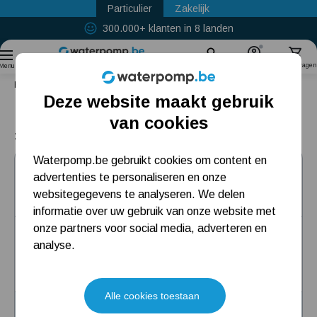
Particulier
Zakelijk
300.000+ klanten in 8 landen
Sinds
2011
Zoek
Account
Winkelwagen
Menu
Home
Beregenen: Wel vaste delen & RVS
Deze website maakt gebruik
Beregenen: Wel vaste delen & RVS
Populaire categorieën
van cookies
1 producten
Regenwaterpomp
Waterpomp.be gebruikt cookies om content en
HWA INOX 3000 Hydrofoorpakket
advertenties te personaliseren en onze
Hydrofoorpomp
(2)
websitegegevens te analyseren. We delen
Beregeningspomp
informatie over uw gebruik van onze website met
onze partners voor social media, adverteren en
Dompelpomp
Debiet: 2,8 m³/h
analyse.
Opvoerhoogte: 42 meter, oftewel max. 4,2 bar output
Aantal waterpunten: 2
Meest gelezen blogs
Alle cookies toestaan
Installatie en eerste opstart beregenings-/hydrofoorpomp
149,-