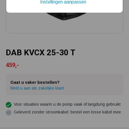
Instellingen aanpassen
Mijn hydrofoorpomp slaat te snel af en/of aan
Kelder/kruipruimte ondergelopen, wat nu?
DAB KVCX 25-30 T
459,-
Gaat u vaker bestellen?
Meld u aan als zakelijke klant
Voor situaties waarin u de pomp vaak of langdurig gebruikt
Geleverd zonder stroomkabel: bestel een losse kabel mee