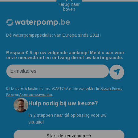
Terug naar
boven
Dé waterpompspecialist van Europa sinds 2011!
Bespaar € 5 op uw volgende aankoop! Meld u aan voor
onze nieuwsbrief en ontvang direct uw kortingscode.
E-mailadres
Dit formulier is beschermd met reCAPTCHA en hiervoor gelden het
Google Privacy
Policy
en
Algemene voorwaarden
.
Hulp nodig bij uw keuze?
In 2 stappen naar dé oplossing voor uw
situatie!
Start de keuzehulp