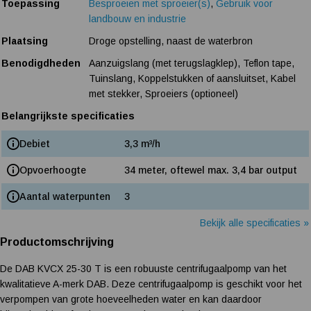
Toepassing
Besproeien met sproeier(s)
,
Gebruik voor
landbouw en industrie
Plaatsing
Droge opstelling, naast de waterbron
Benodigdheden
Aanzuigslang (met terugslagklep), Teflon tape,
Tuinslang, Koppelstukken of aansluitset, Kabel
met stekker, Sproeiers (optioneel)
Belangrijkste specificaties
Debiet
3,3 m³/h
Opvoerhoogte
34 meter, oftewel max. 3,4 bar output
Aantal waterpunten
3
Bekijk alle specificaties »
Productomschrijving
De DAB KVCX 25-30 T is een robuuste centrifugaalpomp van het
kwalitatieve A-merk DAB. Deze centrifugaalpomp is geschikt voor het
verpompen van grote hoeveelheden water en kan daardoor