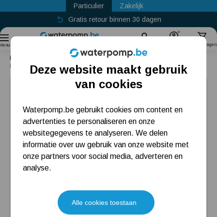
Particulier
Zakelijk
Gratis retour binnen 30 dagen
Sinds
2011
Zoek
Account
Winkelwagen
Menu
Home
Tuin van meer dan 350 m2 beregenen vanuit externe bron
DAB KVCX 25-30 T
Deze website maakt gebruik
Populaire categorieën
van cookies
Regenwaterpomp
Waterpomp.be gebruikt cookies om content en
advertenties te personaliseren en onze
Hydrofoorpomp
websitegegevens te analyseren. We delen
Beregeningspomp
informatie over uw gebruik van onze website met
onze partners voor social media, adverteren en
Dompelpomp
analyse.
Meest gelezen blogs
Alle cookies toestaan
Installatie en eerste opstart beregenings-/hydrofoorpomp