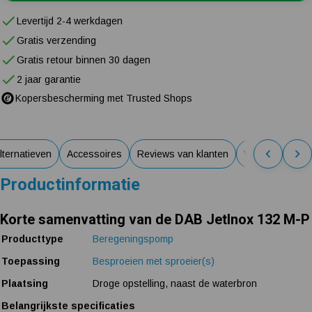
Levertijd 2-4 werkdagen
Gratis verzending
Gratis retour binnen 30 dagen
2 jaar garantie
Kopersbescherming met Trusted Shops
lternatieven
Accessoires
Reviews van klanten
Veelgestelde v
Productinformatie
Korte samenvatting van de DAB JetInox 132 M-P
Producttype
Beregeningspomp
Toepassing
Besproeien met sproeier(s)
Plaatsing
Droge opstelling, naast de waterbron
Belangrijkste specificaties