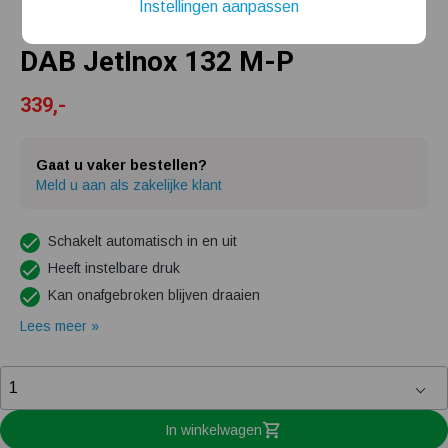
Instellingen aanpassen
Mijn hydrofoorpomp slaat te snel af en/of aan
DAB JetInox 132 M-P
Kelder/kruipruimte ondergelopen, wat nu?
339,-
Gaat u vaker bestellen?
Meld u aan als zakelijke klant
Schakelt automatisch in en uit
Heeft instelbare druk
Kan onafgebroken blijven draaien
Lees meer »
In winkelwagen