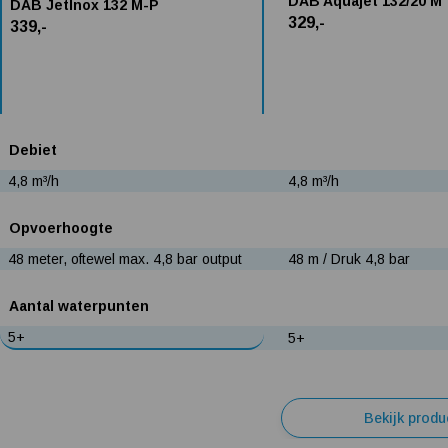
DAB Aquajet 132/20 M
DAB JetInox 132 M-P
329,-
339,-
Debiet
4,8 m³/h
4,8 m³/h
Opvoerhoogte
48 meter, oftewel max. 4,8 bar output
48 m / Druk 4,8 bar
Aantal waterpunten
5+
5+
Bekijk produ