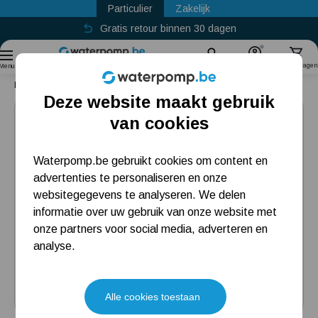
Particulier
Zakelijk
Gratis retour binnen 30 dagen
Sinds
2011
Zoek
Account
Winkelwagen
Menu
Home
DAB JetInox 132 M-P
Deze website maakt gebruik
Populaire categorieën
van cookies
Regenwaterpomp
Waterpomp.be gebruikt cookies om content en
advertenties te personaliseren en onze
Hydrofoorpomp
websitegegevens te analyseren. We delen
Beregeningspomp
informatie over uw gebruik van onze website met
onze partners voor social media, adverteren en
Dompelpomp
analyse.
Meest gelezen blogs
Alle cookies toestaan
Installatie en eerste opstart beregenings-/hydrofoorpomp