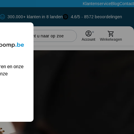
Klantenservice
Blog
Contact
300.000+ klanten in 8 landen
4.6/5 - 8572 beoordelingen
Account
Winkelwagen
Populaire categorieën
ren en onze
Regenwaterpomp
onze
Hydrofoorpomp
Beregeningspomp
Dompelpomp
Meest gelezen blogs