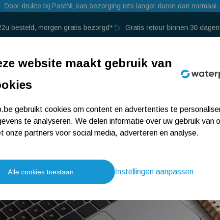
Door drukte bij PostNL kan bezorging iets langer duren dan normaal.
22u besteld, morgen gratis bezorgd*
Gratis retour binnen 30 dagen
p →
ze website maakt gebruik van
ookies
be gebruikt cookies om content en advertenties te personalise
evens te analyseren. We delen informatie over uw gebruik van 
 onze partners voor social media, adverteren en analyse.
Instellingen aanpassen
Alle cookies toestaan