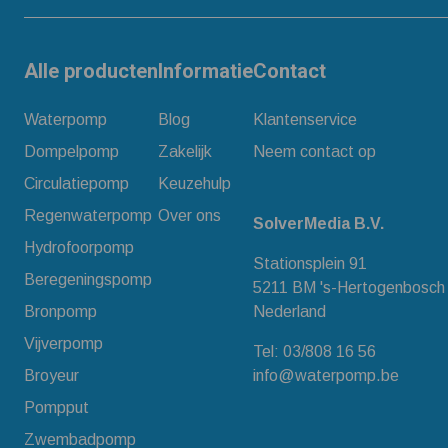
Alle producten
Informatie
Contact
Waterpomp
Blog
Klantenservice
Dompelpomp
Zakelijk
Neem contact op
Circulatiepomp
Keuzehulp
Regenwaterpomp
Over ons
SolverMedia B.V.
Hydrofoorpomp
Stationsplein 91
Beregeningspomp
5211 BM 's-Hertogenbosch
Bronpomp
Nederland
Vijverpomp
Tel:
03/808 16 56
Broyeur
info@waterpomp.be
Pompput
Zwembadpomp