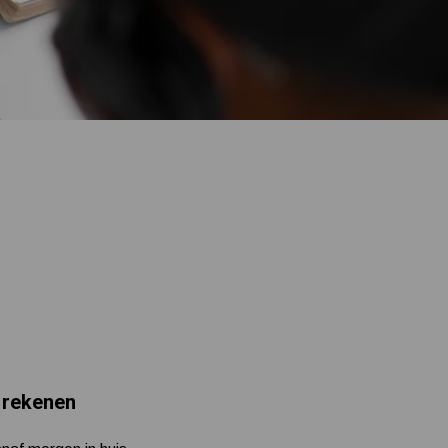
Installatie en eerste opstart beregenings-/hydrofoorpomp
Mijn hydrofoorpomp slaat te snel af en/of aan
Kelder/kruipruimte ondergelopen, wat nu?
 rekenen