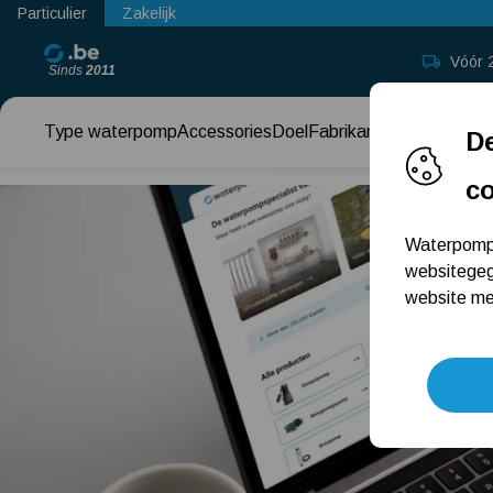
Particulier
Zakelijk
Vóór 
Sinds
2011
Type waterpomp
Accessories
Doel
Fabrikant
Keuzehul
De
c
Waterpomp.
websitegeg
website met